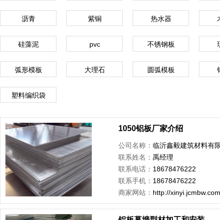
沥青
紫铜
热水器
硅藻泥
pvc
不锈钢板
弧形模板
大理石
圆弧模板
塑料编织袋
1050铝板厂家介绍
公司名称：
临沂鑫毅建筑材料有
联系姓名：
禹经理
联系电话：
18678476222
联系手机：
18678476222
商家网站：
http://xinyi.jcmbw.co
铝板幕墙型材加工和安装