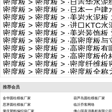
密度板
>
密度板
> ·
日吉华水泥纤维板 中
密度板
>
密度板
> ·
日本一户建水泥纤维干
密度板
>
密度板
> ·
美岩水泥板 木
密度板
>
密度板
> ·
进口KTC水泥纤维板
密度板
>
密度板
> ·
美岩装饰板 清
密度板
>
密度板
> ·
高密度板与
密度板
>
密度板
> ·
高密度板有
密度板
>
密度板
> ·
高密度板价
密度板
>
密度板
> ·
密度纤维板
密度板
>
密度板
> ·
密度板全称
推荐会员
金华圆柱模板厂家
葫芦岛圆柱模板厂家
思茅圆柱模板厂家
临沂乔客网络
肇庆塑料编织袋厂家
佛山国喜消毒柜有限公