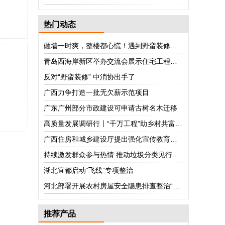
热门动态
砸墙一时爽，整楼都心慌！遇到野蛮装修怎么办？
青岛西海岸新区举办交流会展示住宅工程质量提升成果
反对“野蛮装修” 中消协出手了
广西力争打造一批无欠薪示范项目
广东广州部分市政建设可申请古树名木迁移
高质量发展调研行丨“千万工程”助乡村共富 “以技提薪”促职企共赢
广西住房和城乡建设厅提出强化宣传教育引导 抓好垃圾分类“关键小事”
持续激发群众参与热情 推动垃圾分类见行见效
湖北宜都启动“飞线”专项整治
河北部署开展农村房屋安全隐患排查整治“回头看”
推荐产品