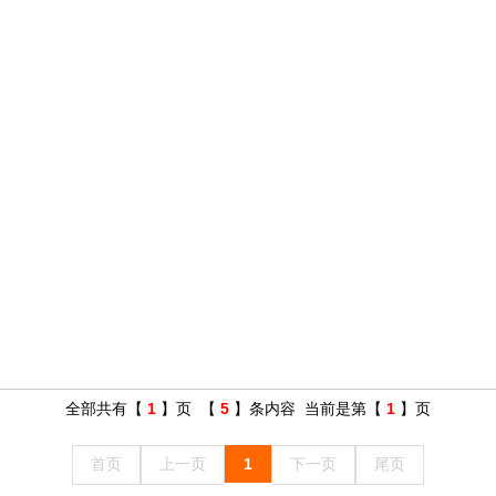
全部共有【
1
】页 【
5
】条内容 当前是第【
1
】页
首页
上一页
1
下一页
尾页