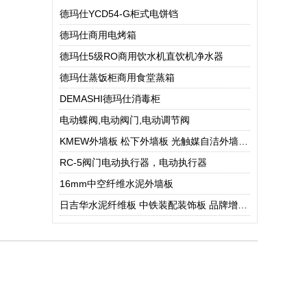
德玛仕YCD54-G柜式电饼铛
德玛仕商用电烤箱
德玛仕5级RO商用饮水机直饮机净水器
德玛仕蒸饭柜商用食堂蒸箱
DEMASHI德玛仕消毒柜
电动蝶阀,电动阀门,电动调节阀
KMEW外墙板 松下外墙板 光触媒自洁外墙板 日本进口外墙板
RC-5阀门电动执行器，电动执行器
16mm中空纤维水泥外墙板
日吉华水泥纤维板 中铁装配装饰板 品牌增强型装饰性板 水泥纤维外墙挂板