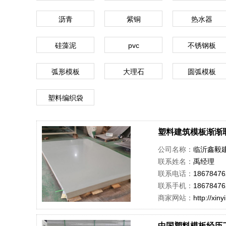
沥青
紫铜
热水器
硅藻泥
pvc
不锈钢板
弧形模板
大理石
圆弧模板
塑料编织袋
塑料建筑模板渐渐
公司名称：
临沂鑫毅
联系姓名：
禹经理
联系电话：
18678476
联系手机：
18678476
商家网站：
http://xin
中国塑料模板经历