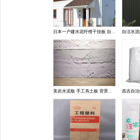
日本一户建水泥纤维干挂板 自洁墙板装饰纤维水泥墙板 水泥外墙干挂板
美岩水泥板 手工夯土板 背景墙 商场装修用板 提供质检报告