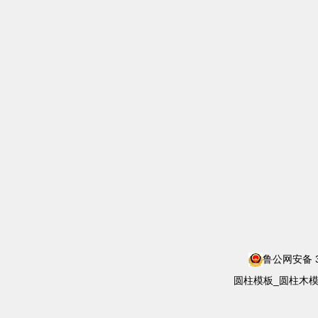
鲁公网安备 37
圆柱模板_圆柱木