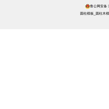
鲁公网安备 37
圆柱模板_圆柱木