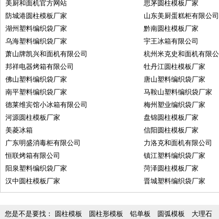
美厨和面机官方网站
思茅圆柱模板厂家
防城港圆柱模板厂家
山东美厨蛋糕柜有限公
湖州塑料编织袋厂家
黔南圆柱模板厂家
乌海塑料编织袋厂家
宇王冰箱有限公司
萧山牌凯兴和面机有限公司
杭州米克史和面机有限
邦祥电器烤箱有限公司
牡丹江圆柱模板厂家
佛山塑料编织袋厂家
唐山塑料编织袋厂家
南平塑料编织袋厂家
马鞍山塑料编织袋厂家
德莱维宾馆小冰箱有限公司
梅州塑业编织袋厂家
河源圆柱模板厂家
盘锦圆柱模板厂家
美菱冰箱
信阳圆柱模板厂家
广东明盛消毒柜有限公司
力洛克和面机有限公司
恒联烤箱有限公司
镇江塑料编织袋厂家
阳泉塑料编织袋厂家
菏泽圆柱模板厂家
汉中圆柱模板厂家
晋城塑料编织袋厂家
您是不是要找：
圆柱模板
圆柱形模板
铝单板
圆弧模板
大理石