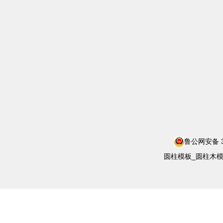
鲁公网安备 37
圆柱模板_圆柱木