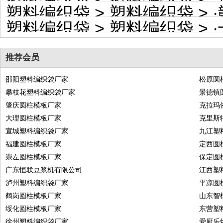
塑料编织袋
>
塑料编织袋
> ·
塑料编织袋
>
塑料编织袋
> ·
推荐会员
邵阳塑料编织袋厂家
松原圆
攀枝花塑料编织袋厂家
景德镇
肇庆圆柱模板厂家
克拉玛
大理圆柱模板厂家
克里斯
宣城塑料编织袋厂家
九江塑
福建圆柱模板厂家
定西圆
崇左圆柱模板厂家
保定圆
广东恒联豆浆机有限公司
江西塑
泸州塑料编织袋厂家
平凉圆
鹤岗圆柱模板厂家
山东智
绥化圆柱模板厂家
东营塑
徐州塑料编织袋厂家
爱厨乐