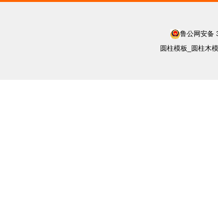
鲁公网安备 37
圆柱模板_圆柱木