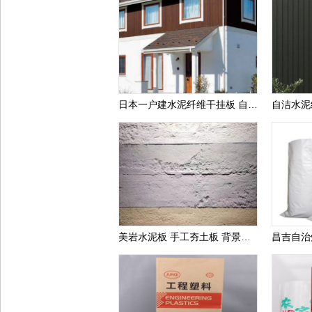
日本一户建水泥纤维干挂板 自洁墙板装饰纤维水泥墙板 水泥外墙干挂板
美岩水泥板 手工夯土板 背景墙 商场装修用板 提供质检报告