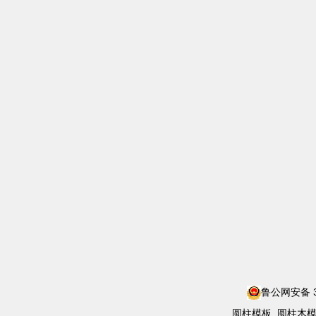
鲁公网安备 37
圆柱模板_圆柱木