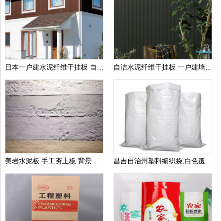
日本一户建水泥纤维干挂板 自洁墙板装饰纤维水泥墙板 水泥外墙干挂板
自洁水泥纤维干挂板 一户建墙板装饰板 纤维水泥墙板 水泥外墙干挂板
美岩水泥板 手工夯土板 背景墙 商场装修用板 提供质检报告
昌吉自治州塑料编织袋,白色覆膜编织袋,包装袋生产厂家可定做