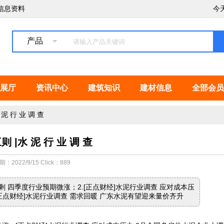
信息资料
今
产品
展厅
资讯中心
建筑知识
建材信息
全部会员
泥 行 业 调 查
 |水 泥 行 业 调 查
期：2022/9/15 Click：889
剩 四季度行业预期微涨；2.[正点财经]水泥行业调查 应对成本压
[正点财经]水泥行业调查 需求回暖 广东水泥有望迎来量价齐升