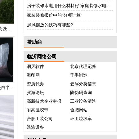
房子装修水电用什么材料好 家庭装修水电验收怎么验收
家装装修报价中的“分项计算”
屏风摆放的技巧有哪些?
木丝水泥板 纤维水泥板 高强度水泥板 进口板
赞助商
临沂网络公司
润灭软件
北京代理记账
海印网
千手制造
资质代办
云浮分类信息
昌吉自治州透明编织袋,亮白半透编织袋,生产厂家可定做
滨海论坛
防伪码查询
高新技术企业申报
工业设备清洗
耐高温胶带
合肥网站
合肥工装公司
环卫垃圾车
洗涤设备