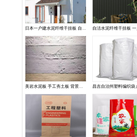
日本一户建水泥纤维干挂板 自洁墙板装饰纤维水泥墙板 水泥外墙干挂板
美岩水泥板 手工夯土板 背景墙 商场装修用板 提供质检报告