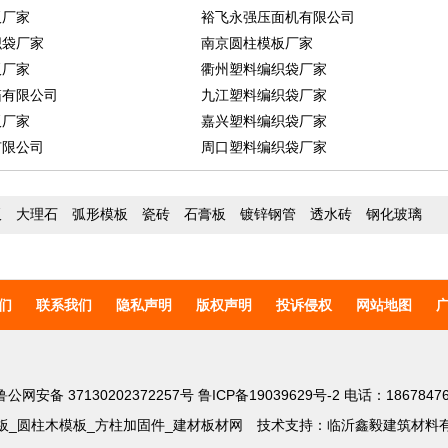
板厂家
裕飞永强压面机有限公司
织袋厂家
南京圆柱模板厂家
板厂家
衢州塑料编织袋厂家
箱有限公司
九江塑料编织袋厂家
板厂家
嘉兴塑料编织袋厂家
有限公司
周口塑料编织袋厂家
板
大理石
弧形模板
瓷砖
石膏板
镀锌钢管
透水砖
钢化玻璃
们
联系我们
隐私声明
版权声明
投诉侵权
网站地图
鲁公网安备 37130202372257号
鲁ICP备19039629号-2
电话：18678476
板_圆柱木模板_方柱加固件_建材板材网
技术支持：临沂鑫毅建筑材料