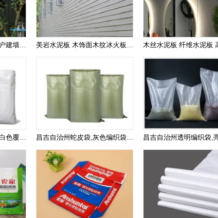
自洁水泥纤维干挂板 一户建墙板装饰板 纤维水泥墙板 水泥外墙干挂板
美岩水泥板 木饰面木纹冰火板防火板洁净板护墙板
昌吉自治州塑料编织袋,白色覆膜编织袋,包装袋生产厂家可定做
昌吉自治州蛇皮袋,灰色编织袋,绿色编织袋包装袋,生产厂家可定做