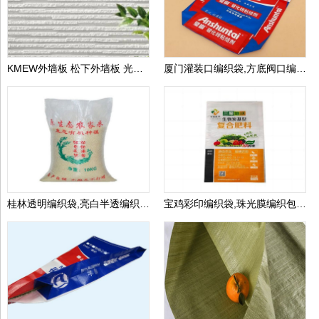
KMEW外墙板 松下外墙板 光触媒自洁外墙板 日本进口外墙板
厦门灌装口编织袋,方底阀口编织包装袋,生产厂家可定做
桂林透明编织袋,亮白半透编织袋,生产厂家可定做
宝鸡彩印编织袋,珠光膜编织包装袋,生产厂家可定做