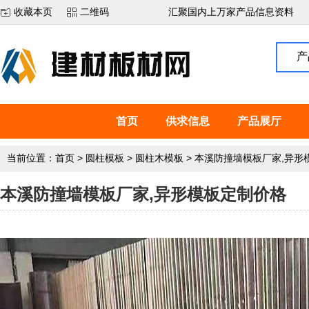
收藏本页
二维码
汇聚国内上万家产品信息资料
产
首页
供求信息
产品展厅
当前位置：
首页
>
圆柱模板
>
圆柱木模板
>
本溪防撞墙模板厂家,异形
本溪防撞墙模板厂家,异形模板定制价格