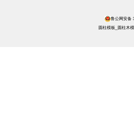
鲁公网安备 37
圆柱模板_圆柱木