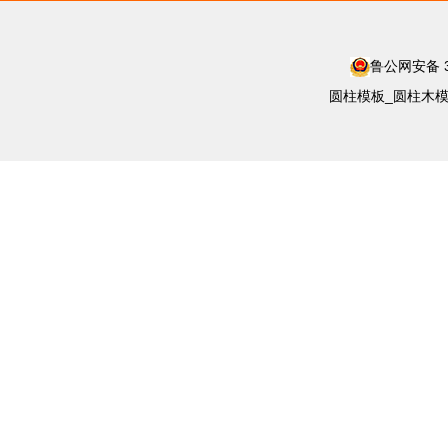
鲁公网安备 37
圆柱模板_圆柱木