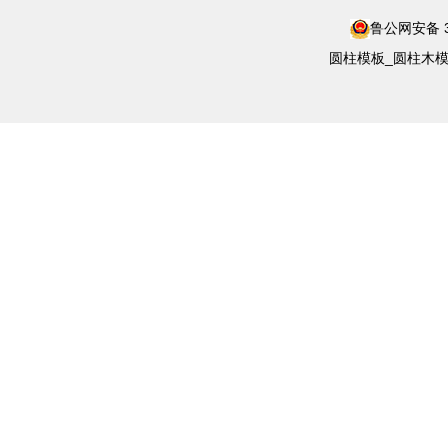
鲁公网安备 37
圆柱模板_圆柱木