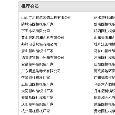
推荐会员
山西广汇建筑装饰工程有限公司
丽水塑料编
防城港圆柱模板厂家
黔南圆柱模
宇王冰箱有限公司
鸡西圆柱模
萧山牌凯兴和面机有限公司
山东美鹰和
邦祥电器烤箱有限公司
牡丹江圆柱
唐山塑料编织袋厂家
马鞍山塑料
德莱维宾馆小冰箱有限公司
河源圆柱模
安徽塑料编织袋厂家
信阳圆柱模
广东明盛消毒柜有限公司
阿克苏地区
菏泽圆柱模板厂家
广州德洛拌
五指山圆柱模板厂家
乌鲁木齐圆
大同塑料编织袋厂家
丹东塑料编
秦皇岛圆柱模板厂家
恒联和面机
庆阳塑料编织袋厂家
武威圆柱模
杭州圆柱模板厂家
贵港圆柱模