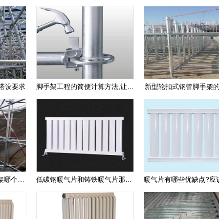
搭设要求
脚手架工程的简便计算方法,让你预算不求人
新型轮扣式钢管脚手架
脚手架租用和购买脚手架哪个划算
低碳钢暖气片和铸铁暖气片那种好