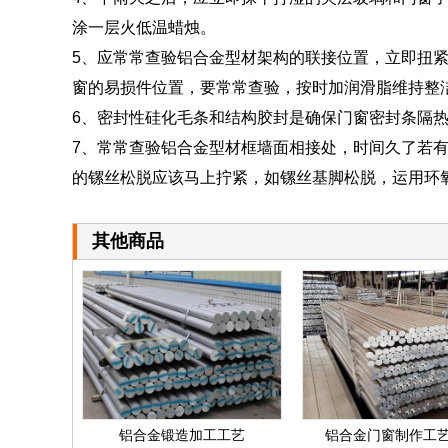
涂一层火低温蜡烛。
5、应常常查验铝合金型材架构的联接位置，立即扭
窗的易损件位置，要常常查验，按时加润滑脂维持整
6、密封性硅化毛条和结构胶封是确保门窗密封条隔
7、常常查验铝合金型材框墙面相接处，时间久了若有
的镙丝松脱应该马上拧紧，如镙丝基脚松脱，运用环
其他商品
铝合金锻造加工工艺
铝合金门窗制作工