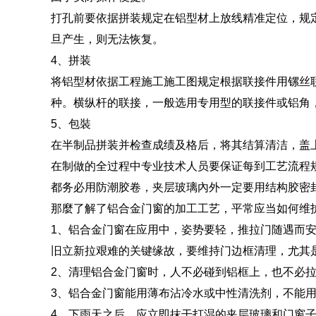
打孔前要依据拼装规定在铝型材上放线精准定位，规
旦产生，则无法恢复。
4、拼装
将铝型材依据工程施工施工图规定根据联接件用镙丝联
种。横纵杆的联接，一般选用专用型的联接件或铝角
5、包裝
在半制品拼装并检查成绩及格后，将其结算清洁，盖
在制做的全过程中专业技术人员要保证每到工艺流程
都务必用防潮胶卷，夹层玻璃內外一定要用结构胶密
那麼了解了铝合金门窗的加工工艺，平常应当如何维
1、铝合金门窗在应用中，姿势要轻，推拉门随遇而安
旧立新拉艰难的关键缘故，要维持门边框清理，尤其
2、清理铝合金门窗时，人不必碰到铝框上，也不必
3、铝合金门窗能用薄布沾冷水或中性清洗剂，不能
4、下雨天之后，应立即抹干打湿的夹层玻璃和门窗