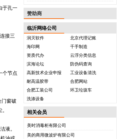
由于孔一
赞助商
临沂网络公司
直连接三
润灭软件
北京代理记账
海印网
千手制造
资质代办
云浮分类信息
滨海论坛
防伪码查询
高新技术企业申报
工业设备清洗
一个节点
耐高温胶带
合肥网站
合肥工装公司
环卫垃圾车
洗涤设备
金门窗破
尘。
相关会员
美时消毒柜有限公司
清洁液。
美的商用微波炉有限公司
车机油或