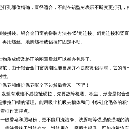
定打孔部位精确，直径适合，不能在铝型材表层不断变更打孔，
接拼装。铝合金门窗的拼装方法有45°角连接、斜角连接和竖
，再用螺丝、地脚螺栓或铝拉钉固定不动。
上物质成绩及格证的图章后就可以举办包裝了。
规范，由于铝合金门窗防潮性能自身并不是防潮铝型材，它的每
封性。
护保养和维护保养呢？下边然后看来一下吧！
;发觉有艰难不必拉扯硬拉，先要故障检测。积尘，形变是铝合
是推拉门槽的清理。能用吸尘机吸去槽体和门封条硅化毛条的积
拉着框作支撑点。
用一般香皂和肥皂粉，更不能用洗洁净、洗厕精等强强酸强碱的
子，需注意抹干滑轨存水。滑轨用久，摩擦力提升，可加少量汽