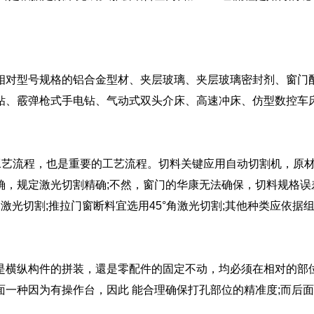
相对型号规格的铝合金型材、夹层玻璃、夹层玻璃密封剂、窗门
钻、霰弹枪式手电钻、气动式双头介床、高速冲床、仿型数控车
工艺流程，也是重要的工艺流程。切料关键应用自动切割机，原
确，规定激光切割精确;不然，窗门的华康无法确保，切料规格误
激光切割;推拉门窗断料宜选用45°角激光切割;其他种类应依据
是横纵构件的拼装，還是零配件的固定不动，均必须在相对的部
一种因为有操作台，因此 能合理确保打孔部位的精准度;而后