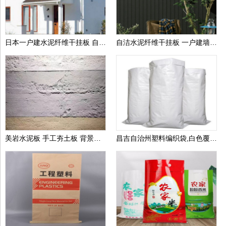
日本一户建水泥纤维干挂板 自洁墙板装饰纤维水泥墙板 水泥外墙干挂板
自洁水泥纤维干挂板 一户建墙板装饰板 纤维水泥墙板 水泥外墙干挂板
美岩水泥板 手工夯土板 背景墙 商场装修用板 提供质检报告
昌吉自治州塑料编织袋,白色覆膜编织袋,包装袋生产厂家可定做