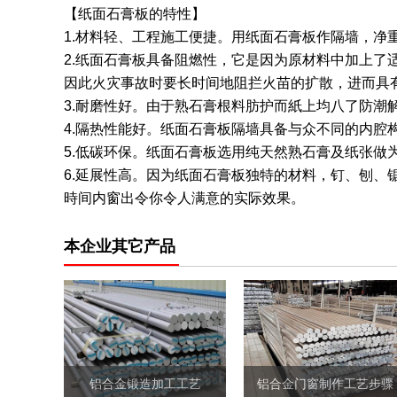
【纸面石膏板的特性】
1.材料轻、工程施工便捷。用纸面石膏板作隔墙，净重
2.纸面石膏板具备阻燃性，它是因为原材料中加上
因此火灾事故时要长时间地阻拦火苗的扩散，进而具
3.耐磨性好。由于熟石膏根料肪护而紙上均八了防潮
4.隔热性能好。纸面石膏板隔墙具备与众不同的内腔
5.低碳环保。纸面石膏板选用纯天然熟石膏及纸张做
6.延展性高。因为纸面石膏板独特的材料，钉、刨
時间内窗出令你令人满意的实际效果。
本企业其它产品
铝合金锻造加工工艺
铝合金门窗制作工艺步骤