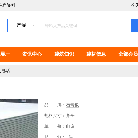
信息资料
今
产品
展厅
资讯中心
建筑知识
建材信息
全部会员
制电话
品 牌：
石膏板
规格尺寸：
齐全
单 价：
电议
起 订：
1件