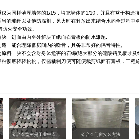
仅为同样薄厚墙体的1/15，填充墙体的1/10，并且有益于构
了适当的玻纤以及他防腐剂，见火时在释放出来结合水的全过程中
有防火安全功效。
解决，进而由内至外解决了纸面石膏板的防水难题.
构造，能合理降低房间内的噪音，具备非常好的隔音特性。
为原料，决不会含对身体危害的石绵(绝大部分的硫酸钙类板才及
、锯粘彻底轻轻松松，仅需裁制刀便可随便裁剪纸面石膏板，工程
铝合金型材是工业中应用最广泛的一类有色金属结构材料
铝合金门窗安装方法