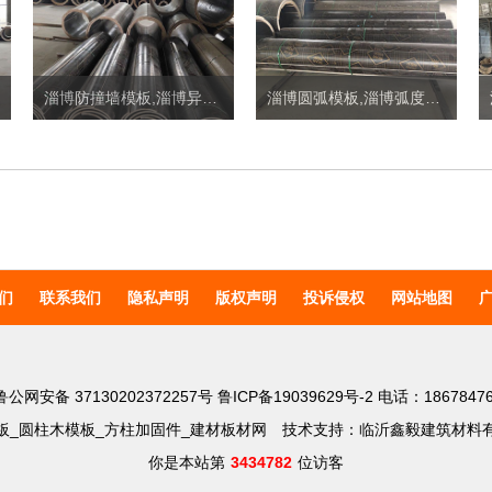
淄博防撞墙模板,淄博异形模板定制价格
淄博圆弧模板,淄博弧度模板定制价格
们
联系我们
隐私声明
版权声明
投诉侵权
网站地图
鲁公网安备 37130202372257号
鲁ICP备19039629号-2
电话：18678476
板_圆柱木模板_方柱加固件_建材板材网
技术支持：临沂鑫毅建筑材料
你是本站第
3434782
位访客