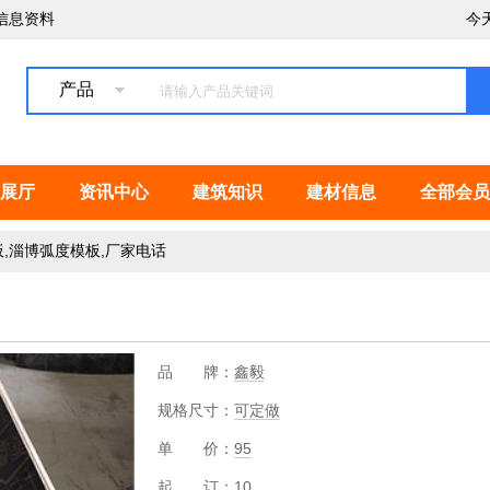
信息资料
今
产品
展厅
资讯中心
建筑知识
建材信息
全部会员
,淄博弧度模板,厂家电话
品 牌：
鑫毅
规格尺寸：
可定做
单 价：
95
起 订：
10