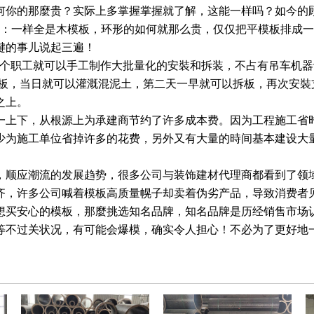
何你的那麼贵？实际上多掌握掌握就了解，这能一样吗？如今的
模板比照：一样全是木模板，环形的如何就那么贵，仅仅把平模板排
键的事儿说起三遍！
个职工就可以手工制作大批量化的安裝和拆装，不占有吊车机器设备
模板，当日就可以灌溉混泥土，第二天一早就可以拆板，再次安裝
之上。
一上下，从根源上为承建商节约了许多成本费。因为工程施工省时
少为施工单位省掉许多的花费，另外又有大量的時间基本建设大
，顺应潮流的发展趋势，很多公司与装饰建材代理商都看到了领
齐，许多公司喊着模板高质量幌子却卖着伪劣产品，导致消费者
想买安心的模板，那麼挑选知名品牌，知名品牌是历经销售市场认
等不过关状况，有可能会爆模，确实令人担心！不必为了更好地一