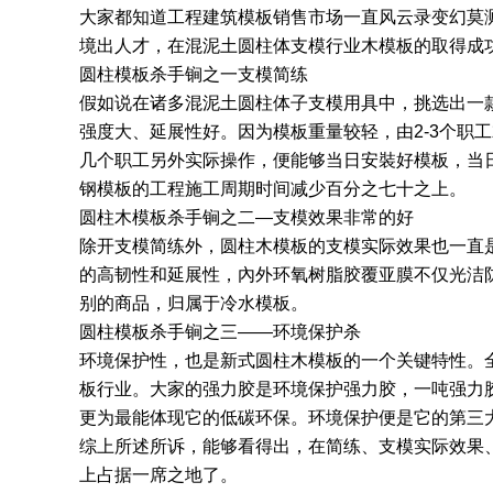
大家都知道工程建筑模板销售市场一直风云录变幻莫测
境出人才，在混泥土圆柱体支模行业木模板的取得成
圆柱模板杀手锏之一支模简练
假如说在诸多混泥土圆柱体子支模用具中，挑选出一
强度大、延展性好。因为模板重量较轻，由2-3个职工
几个职工另外实际操作，便能够当日安裝好模板，当
钢模板的工程施工周期时间减少百分之七十之上。
圆柱木模板杀手锏之二—支模效果非常的好
除开支模简练外，圆柱木模板的支模实际效果也一直
的高韧性和延展性，內外环氧树脂胶覆亚膜不仅光洁
别的商品，归属于冷水模板。
圆柱模板杀手锏之三——环境保护杀
环境保护性，也是新式圆柱木模板的一个关键特性。全
板行业。大家的强力胶是环境保护强力胶，一吨强力胶
更为最能体现它的低碳环保。环境保护便是它的第三
综上所述所诉，能够看得出，在简练、支模实际效果
上占据一席之地了。