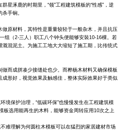
星涿鹿的时期里，“领”工程建筑模板的“性感”，逆
的杀手锏。
木做原材料，其特性是重量较轻于一般杂木，并且抗压
（2-三人）职工八个钟头便能够安裝10-16棵。若
灌溉混泥土。为施工工地大大缩短了施工期，比传统式
制做而成拼凑少接缝处也少。而桦杨木材料又确保模板
且成形好，视觉效果及触感佳，整体实际效果好于类似
环境保护治理，“低碳环保”也慢慢发生在工程建筑模
模板选用能再生的木料，能够资金周转应用10次之上
就不难理解为何圆柱木模板可以在猛烈的家居建材市场