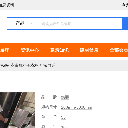
信息资料
今
产品
展厅
资讯中心
建筑知识
建材信息
全部会员
模板,济南圆柱子模板,厂家电话
品 牌：
鑫毅
规格尺寸：
200mm-3000mm
单 价：
95
起 订：
10