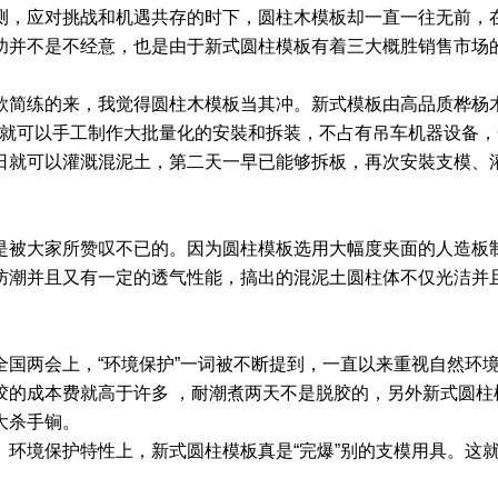
，应对挑战和机遇共存的时下，圆柱木模板却一直一往无前，在群
功并不是不经意，也是由于新式圆柱模板有着三大概胜销售市场
款简练的来，我觉得圆柱木模板当其冲。新式模板由高品质桦杨
就可以手工制作大批量化的安裝和拆装，不占有吊车机器设备，一组
日就可以灌溉混泥土，第二天一早已能够拆板，再次安裝支模、
是被大家所赞叹不已的。因为圆柱模板选用大幅度夹面的人造板
防潮并且又有一定的透气性能，搞出的混泥土圆柱体不仅光洁并
国两会上，“环境保护”一词被不断提到，一直以来重视自然环境
的成本费就高于许多 ，耐潮煮两天不是脱胶的，另外新式圆柱
大杀手锏。
、环境保护特性上，新式圆柱模板真是“完爆”别的支模用具。这